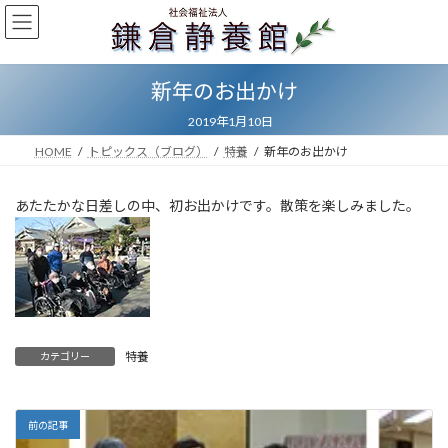
コ
ナ
ン
ビ
テ
ゲ
ン
ー
新年のお出かけ
ツ
シ
へ
ョ
2019年1月10日
ス
ン
キ
に
HOME
トピックス（ブログ）
特養
新年のお出かけ
ッ
移
プ
動
あたたかな日差しの中、初お出かけです。散策を楽しみました。
特養
カテゴリー
前の記事