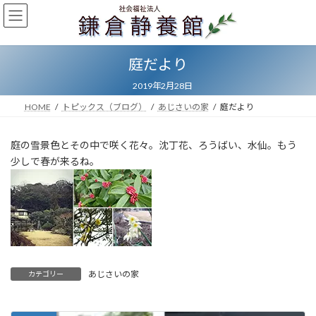
コ
ナ
ン
ビ
テ
ゲ
ン
ー
庭だより
ツ
シ
へ
ョ
2019年2月28日
ス
ン
キ
に
HOME
トピックス（ブログ）
あじさいの家
庭だより
ッ
移
プ
動
庭の雪景色とその中で咲く花々。沈丁花、ろうばい、水仙。もう
少しで春が来るね。
あじさいの家
カテゴリー