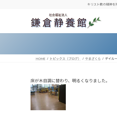
コ
ナ
キリスト教の精神を
ン
ビ
テ
ゲ
ン
ー
ツ
シ
へ
ョ
ス
ン
キ
に
ッ
移
HOME
トピックス（ブログ）
やまざくら
デイル
プ
動
床が木目調に替わり、明るくなりました。