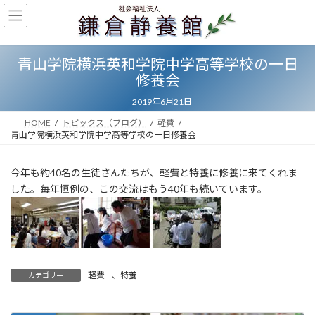
コ
ナ
ン
ビ
テ
ゲ
ン
ー
青山学院横浜英和学院中学高等学校の一日
ツ
シ
修養会
へ
ョ
ス
ン
2019年6月21日
キ
に
ッ
移
HOME
トピックス（ブログ）
軽費
プ
動
青山学院横浜英和学院中学高等学校の一日修養会
今年も約40名の生徒さんたちが、軽費と特養に修養に来てくれま
した。毎年恒例の、この交流はもう40年も続いています。
軽費
、
特養
カテゴリー