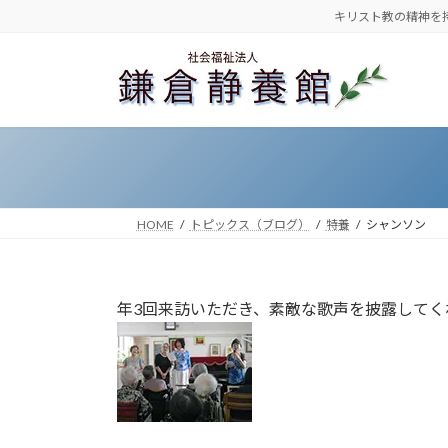
コ
ナ
キリスト教の精神を
ン
ビ
テ
ゲ
ン
ー
ツ
シ
へ
ョ
ス
ン
キ
に
ッ
移
HOME
トピックス（ブログ）
特養
シャンソン
プ
動
年3回来訪いただき、素敵な歌声を披露してく