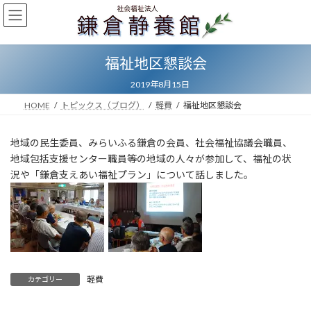
コ
ナ
ン
ビ
テ
ゲ
ン
ー
福祉地区懇談会
ツ
シ
へ
ョ
2019年8月15日
ス
ン
キ
に
HOME
トピックス（ブログ）
軽費
福祉地区懇談会
ッ
移
プ
動
地域の民生委員、みらいふる鎌倉の会員、社会福祉協議会職員、
地域包括支援センター職員等の地域の人々が参加して、福祉の状
況や「鎌倉支えあい福祉プラン」について話しました。
軽費
カテゴリー