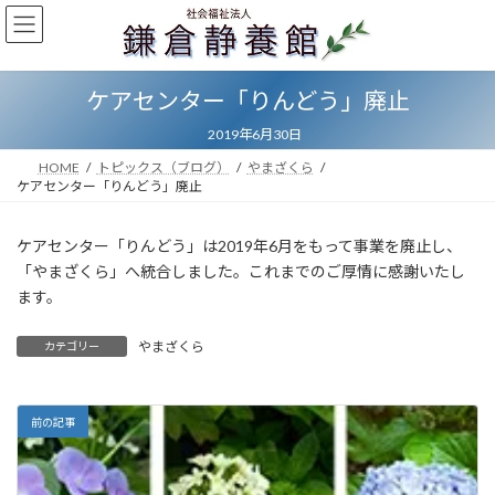
コ
ナ
ン
ビ
テ
ゲ
ン
ー
ケアセンター「りんどう」廃止
ツ
シ
へ
ョ
2019年6月30日
ス
ン
キ
に
HOME
トピックス（ブログ）
やまざくら
ッ
移
ケアセンター「りんどう」廃止
プ
動
ケアセンター「りんどう」は2019年6月をもって事業を廃止し、
「やまざくら」へ統合しました。これまでのご厚情に感謝いたし
ます。
やまざくら
カテゴリー
前の記事