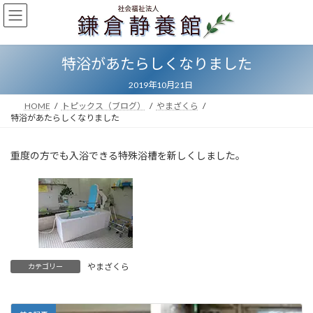
コ
ナ
ン
ビ
テ
ゲ
ン
ー
特浴があたらしくなりました
ツ
シ
へ
ョ
2019年10月21日
ス
ン
キ
に
HOME
トピックス（ブログ）
やまざくら
ッ
移
特浴があたらしくなりました
プ
動
重度の方でも入浴できる特殊浴槽を新しくしました。
やまざくら
カテゴリー