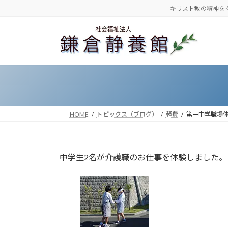
コ
ナ
キリスト教の精神を
ン
ビ
テ
ゲ
ン
ー
ツ
シ
へ
ョ
ス
ン
キ
に
ッ
移
HOME
トピックス（ブログ）
軽費
第一中学職場
プ
動
中学生2名が介護職のお仕事を体験しました。