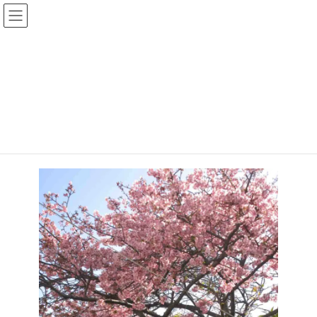
コ
ナ
ン
ビ
テ
ゲ
ン
ー
2026年 河津桜
ツ
シ
へ
ョ
2026年2月18日
ス
ン
キ
に
HOME
トピックス（ブログ）
特養
2026年 河津桜
ッ
移
プ
動
特養の河津桜が咲きました!